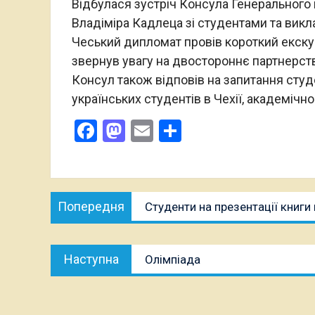
Відбулася зустріч Консула Генерального 
Владіміра Кадлеца зі студентами та вик
Чеський дипломат провів короткий екскур
звернув увагу на двостороннє партнерство
Консул також відповів на запитання студе
українських студентів в Чехії, академічно
Facebook
Mastodon
Email
Поділитися
Навігація
Попередня
Попередня
Студенти на презентації книг
записів
публікація:
Наступна
Наступна
Олімпіада
публікація: