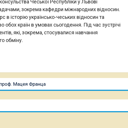
консульства Чеської Республіки у Львові
ладачами, зокрема кафедри міжнародних відносин.
с в історію українсько-чеських відносин та
 обох країн в умовах сьогодення. Під час зустрічі
нтів, які, зокрема, стосувалися навчання
го обміну.
и проф. Мацея Франца