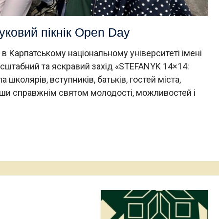
ковий пікнік Open Day
, в Карпатському національному університеті імені
сштабний та яскравий захід «STEFANYK 14×14:
 школярів, вступників, батьків, гостей міста,
тавши справжнім святом молодості, можливостей і