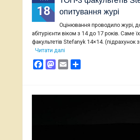
18
опитування журі
Оцінювання проводило журі, до
абітурієнти віком з 14 до 17 років. Саме
факультетів Stefanyk 14×14. (підрахунок за
Читати далі
Facebook
Mastodon
Email
Поділитися