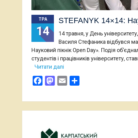
STEFANYK 14×14: Нау
ТРА
14
14 травня, у День університету
Василя Стефаника відбувся ма
Науковий пікнік Open Day». Подія об’єднала
студентів і працівників університету, с
Читати далі
Facebook
Mastodon
Email
Поділитися