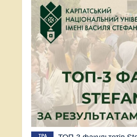
Карпат
ТОП-3 факультетів St
ТРА