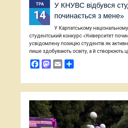
У КНУВС відбувся сту
ТРА
14
починається з мене»
У Карпатському національному 
студентський конкурс «Університет почи
усвідомлену позицію студентів як активн
лише здобувають освіту, а й створюють ці
Facebook
Mastodon
Email
Поділитися