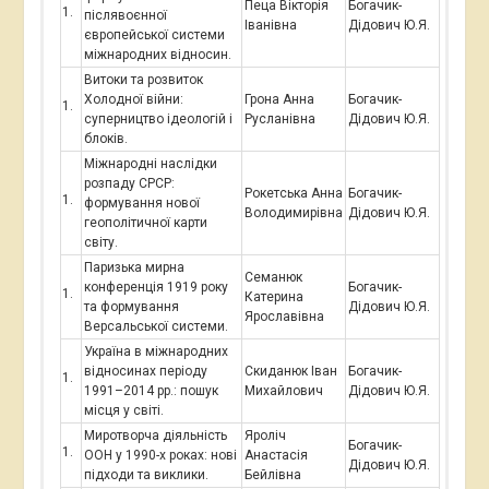
Пеца Вікторія
Богачик-
післявоєнної
Іванівна
Дідович Ю.Я.
європейської системи
міжнародних відносин.
Витоки та розвиток
Холодної війни:
Грона Анна
Богачик-
суперництво ідеологій і
Русланівна
Дідович Ю.Я.
блоків.
Міжнародні наслідки
розпаду СРСР:
Рокетська Анна
Богачик-
формування нової
Володимирівна
Дідович Ю.Я.
геополітичної карти
світу.
Паризька мирна
Семанюк
конференція 1919 року
Богачик-
Катерина
та формування
Дідович Ю.Я.
Ярославівна
Версальської системи.
Україна в міжнародних
відносинах періоду
Скиданюк Іван
Богачик-
1991–2014 рр.: пошук
Михайлович
Дідович Ю.Я.
місця у світі.
Миротворча діяльність
Яроліч
Богачик-
ООН у 1990-х роках: нові
Анастасія
Дідович Ю.Я.
підходи та виклики.
Бейлівна