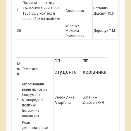
Причини і наслідки
Кримської війни 1853–
Богачик-
Слюсарчук
1856 рр. у контексті
Дідович Ю.Я.
європейської політики.
Блинчук
20
Максим
Дерещук Т.М.
Романович
ПІП
ПІП
№
п/
Тематика
студента
керівника
п
Інформаційні
війни як новий
інструмент
Сенюк Анна
Богачик-
міжнародної
Андріївна
Дідович Ю.Я.
політики
(історична
еволюція).
Роль
дипломатичних