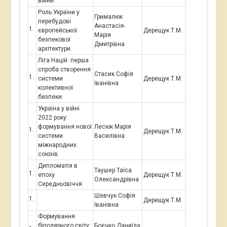
війни.
Роль України у
Грималюк
перебудові
Анастасія-
європейської
Дерещук Т.М.
Марія
безпекової
Дмитрівна
архітектури.
Ліга Націй: перша
спроба створення
Стасик Софія
системи
Дерещук Т.М.
Іванівна
колективної
безпеки.
Україна у війні
2022 року:
формування нової
Лесюк Марія
Дерещук Т.М.
системи
Василівна
міжнародних
союзів.
Дипломатія в
Таушер Таїса
епоху
Дерещук Т.М.
Олександрівна
Середньовіччя.
Шевчук Софія
Дерещук Т.М.
Іванівна
Формування
біполярного світу:
Боєчко Даниїла