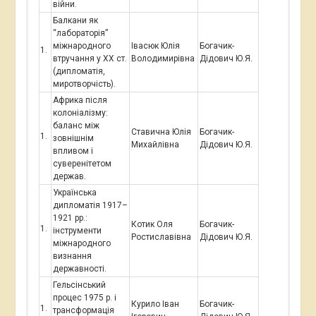
війни.
Балкани як
“лабораторія”
міжнародного
Івасюк Юлія
Богачик-
втручання у ХХ ст.
Володимирівна
Дідович Ю.Я.
(дипломатія,
миротворчість).
Африка після
колоніалізму:
баланс між
Ставична Юлія
Богачик-
зовнішнім
Михайлівна
Дідович Ю.Я.
впливом і
суверенітетом
держав.
Українська
дипломатія 1917–
1921 рр.:
Котик Оля
Богачик-
інструменти
Ростиславівна
Дідович Ю.Я.
міжнародного
визнання
державності.
Гельсінський
процес 1975 р. і
Курило Іван
Богачик-
трансформація