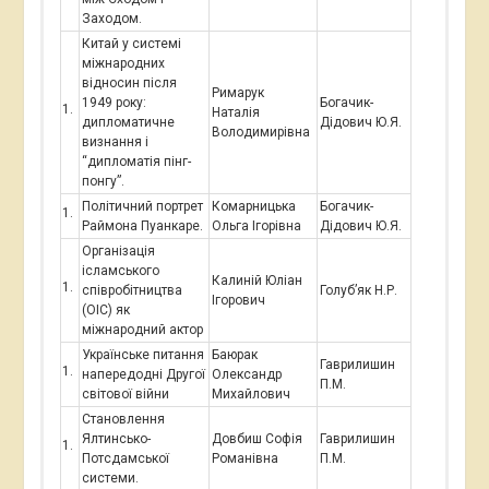
Заходом.
Китай у системі
міжнародних
відносин після
Римарук
1949 року:
Богачик-
Наталія
дипломатичне
Дідович Ю.Я.
Володимирівна
визнання і
“дипломатія пінг-
понгу”.
Політичний портрет
Комарницька
Богачик-
Раймона Пуанкаре
.
Ольга Ігорівна
Дідович Ю.Я.
Організація
ісламського
Калиній Юліан
співробітництва
Голуб’як Н.Р.
Ігорович
(ОІС) як
міжнародний актор
Українське питання
Баюрак
Гаврилишин
напередодні Другої
Олександр
П.М.
світової війни
Михайлович
Становлення
Ялтинсько-
Довбиш Софія
Гаврилишин
Потсдамської
Романівна
П.М.
системи.