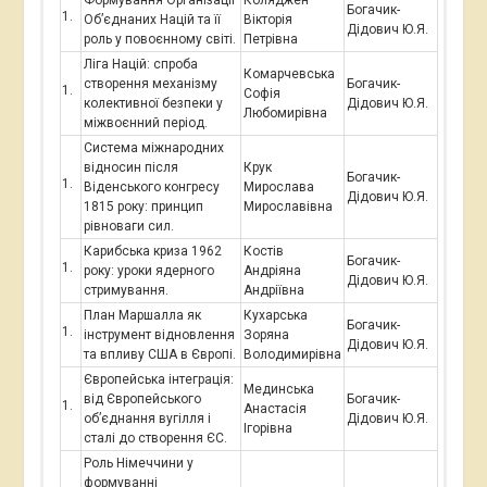
Богачик-
Об’єднаних Націй та її
Вікторія
Дідович Ю.Я.
роль у повоєнному світі.
Петрівна
Ліга Націй: спроба
Комарчевська
створення механізму
Богачик-
Софія
колективної безпеки у
Дідович Ю.Я.
Любомирівна
міжвоєнний період.
Система міжнародних
відносин після
Крук
Богачик-
Віденського конгресу
Мирослава
Дідович Ю.Я.
1815 року: принцип
Мирославівна
рівноваги сил.
Карибська криза 1962
Костів
Богачик-
року: уроки ядерного
Андріяна
Дідович Ю.Я.
стримування.
Андріївна
План Маршалла як
Кухарська
Богачик-
інструмент відновлення
Зоряна
Дідович Ю.Я.
та впливу США в Європі.
Володимирівна
Європейська інтеграція:
Мединська
від Європейського
Богачик-
Анастасія
об’єднання вугілля і
Дідович Ю.Я.
Ігорівна
сталі до створення ЄС.
Роль Німеччини у
формуванні