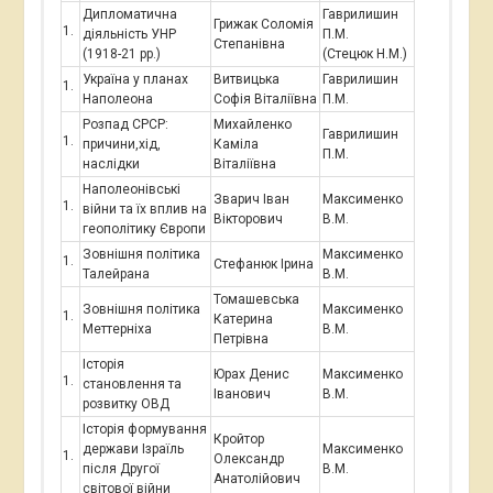
Дипломатична
Гаврилишин
Грижак Соломія
діяльність УНР
П.М.
Степанівна
(1918-21 рр.)
(Стецюк Н.М.)
Україна у планах
Витвицька
Гаврилишин
Наполеона
Софія Віталіївна
П.М.
Розпад СРСР:
Михайленко
Гаврилишин
причини,хід,
Каміла
П.М.
наслідки
Віталіївна
Наполеонівські
Зварич Іван
Максименко
війни та їх вплив на
Вікторович
В.М.
геополітику Європи
Зовнішня політика
Максименко
Стефанюк Ірина
Талейрана
В.М.
Томашевська
Зовнішня політика
Максименко
Катерина
Меттерніха
В.М.
Петрівна
Історія
Юрах Денис
Максименко
становлення та
Іванович
В.М.
розвитку ОВД
Історія формування
Кройтор
держави Ізраїль
Максименко
Олександр
після Другої
В.М.
Анатолійович
світової війни