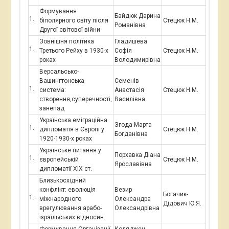
Формування
Байдюк Дарина
біполярного світу після
Стецюк Н.М.
Романівна
Другої світової війни
Зовнішня політика
Гладишева
Третього Рейху в 1930-х
Софія
Стецюк Н.М.
роках
Володимирівна
Версальсько-
Вашингтонська
Семенів
система:
Анастасія
Стецюк Н.М.
створення,суперечності,
Василівна
занепад
Українська еміграційна
Згода Марта
дипломатія в Європі у
Стецюк Н.М.
Богданівна
1920-1930-х роках
Українське питання у
Порхавка Діана
європейській
Стецюк Н.М.
Ярославівна
дипломатії ХІХ ст.
Близькосхідний
конфлікт: еволюція
Везир
Богачик-
міжнародного
Олександра
Дідович Ю.Я.
врегулювання арабо-
Олександрівна
ізраїльських відносин.
Формування Організації
Коляджен