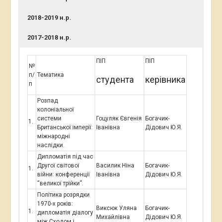
2018-2019 н.р.
2017-2018 н.р.
ПІП
ПІП
№
п/
Тематика
студента
керівника
п
Розпад
колоніальної
системи
Гоцуляк Євгенія
Богачик-
Британської імперії:
Іванівна
Дідович Ю.Я.
міжнародні
наслідки.
Дипломатія під час
Другої світової
Василик Ніна
Богачик-
війни: конференції
Іванівна
Дідович Ю.Я.
“великої трійки”.
Політика розрядки
1970-х років:
Виксюк Уляна
Богачик-
дипломатія діалогу
Михайлівна
Дідович Ю.Я.
між Сходом і