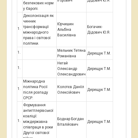
Ігорович
Дідович Ю.Я.
безпекових норм
у Європі.
Деколонізація як
чинник
Юрчишин
трансформації
Богачик-
Альбіна
міжнародного
Дідович Ю.Я.
Василівна
права і світової
політики.
Мельник Тетяна
Дерещук Т.М.
Романівна
Негай
Олександр
Дерещук Т.М.
Олександрович
Міжнародна
політика Росії
Колотєв Даніїл
Дерещук Т.М.
після розпаду
Олексійович
СРСР.
Формування
антигітлерівської
коаліції:
Боднар Богдан
міждержавна
Дерещук Т.М.
Віталійович
співпраця в роки
Другої світової