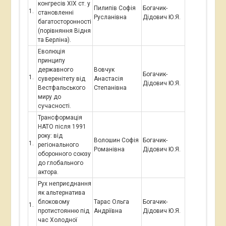
конгресів ХІХ ст. у
Пилипів Софія
Богачик-
становленні
Русланівна
Дідович Ю.Я.
багатосторонності
(порівняння Відня
та Берліна).
Еволюція
принципу
державного
Вовчук
Богачик-
суверенітету від
Анастасія
Дідович Ю.Я.
Вестфальського
Степанівна
миру до
сучасності.
Трансформація
НАТО після 1991
року: від
Волошин Софія
Богачик-
регіонального
Романівна
Дідович Ю.Я.
оборонного союзу
до глобального
актора.
Рух неприєднання
як альтернатива
блоковому
Тарас Ольга
Богачик-
протистоянню під
Андріївна
Дідович Ю.Я.
час Холодної