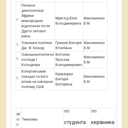
Питання
деколонізації
Африки
Мриглід Юлія
Максименко
міжнародних
Володимирівна
В.М.
відносинах після
Другої світової
війни
Зовнішня політика
Гуменів Вікторія
Максименко
Дж. Ф. Кенеді
Віталіївна
В.М.
Зовнішньополітичні
Вінтоняк
Максименко
погляди Г.
Ярослав
В.М.
Кісінджера
Володимирович
Вотергейський
Кравецька
скандал та його
Максименко
Вікторія
вплив на зовнішню
В.М.
Вікторівна
політику США
ПІП
ПІП
№
п/
Тематика
студента
керівника
п