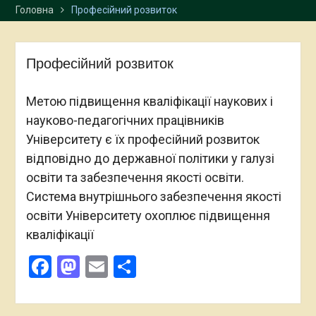
Головна
Професійний розвиток
програмою подвійних
дипломів із Варшавським
університетом
Студенти-міжнародники
Професійний розвиток
успішно завершили
навчання в університетах
Метою підвищення кваліфікації наукових і
Польщі
Представниці
науково-педагогічних працівників
Карпатського
Університету є їх професійний розвиток
національного
відповідно до державної політики у галузі
університету взяли участь
у XXXVI Східній літній
освіти та забезпечення якості освіти.
школі Варшавського
Система внутрішнього забезпечення якості
університету
освіти Університету охоплює підвищення
кваліфікації
Facebook
Mastodon
Email
Поділитися