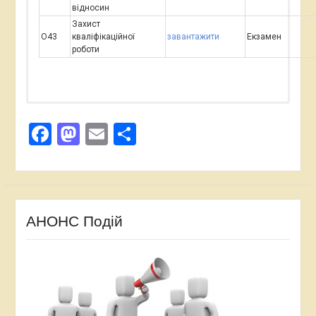
відносин
Захист
О43
кваліфікаційної
завантажити
Екзамен
роботи
Facebook
Mastodon
Email
Поділитися
АНОНС Подій