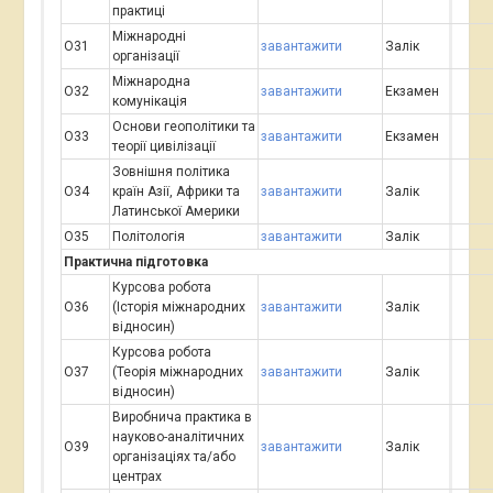
практиці
Міжнародні
О31
завантажити
Залік
організації
Міжнародна
О32
завантажити
Екзамен
комунікація
Основи геополітики та
О33
завантажити
Екзамен
теорії цивілізації
Зовнішня політика
О34
країн Азії, Африки та
завантажити
Залік
Латинської Америки
О35
Політологія
завантажити
Залік
Практична підготовка
Курсова робота
О36
(Історія міжнародних
завантажити
Залік
відносин)
Курсова робота
О37
(Теорія міжнародних
завантажити
Залік
відносин)
Виробнича практика в
науково-аналітичних
О39
завантажити
Залік
організаціях та/або
центрах