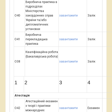
Виробнича практика в
підрозділах
Міністерства
О40
закордонних справ
завантажити
Залік
України та/або
дипломатичних
установах
Виробнича
О41
перекладацька
завантажити
Залік
практика
Кваліфікаційна робота
(Бакалаврська робота)
О38
завантажити
Залік
1
2
3
4
Атестація
Атестаційний екзамен
з теорії і практики
О42
завантажити
Екзамен
міжнародних