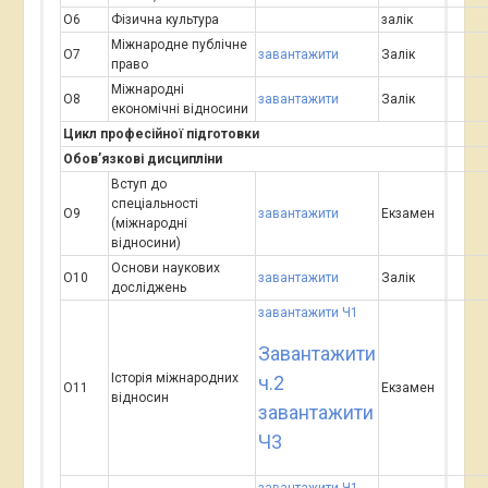
О6
Фізична культура
залік
Міжнародне публічне
О7
завантажити
Залік
право
Міжнародні
О8
завантажити
Залік
економічні відносини
Цикл професійної підготовки
Обов’язкові дисципліни
Вступ до
спеціальності
О9
завантажити
Екзамен
(міжнародні
відносини)
Основи наукових
О10
завантажити
Залік
досліджень
завантажити Ч1
Завантажити
Історія міжнародних
ч.2
О11
Екзамен
відносин
завантажити
Ч3