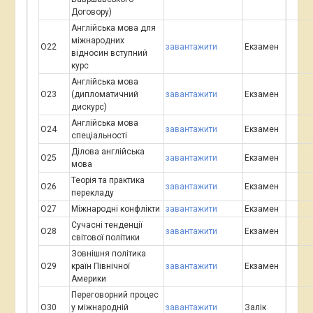
Договору)
Англійська мова для
міжнародних
О22
завантажити
Екзамен
відносин вступний
курс
Англійська мова
О23
(дипломатичний
завантажити
Екзамен
дискурс)
Англійська мова
О24
завантажити
Екзамен
спеціальності
Ділова англійська
О25
завантажити
Екзамен
мова
Теорія та практика
О26
завантажити
Екзамен
перекладу
О27
Міжнародні конфлікти
завантажити
Екзамен
Сучасні тенденції
О28
завантажити
Екзамен
світової політики
Зовнішня політика
О29
країн Північної
завантажити
Екзамен
Америки
Переговорний процес
О30
у міжнародній
завантажити
Залік