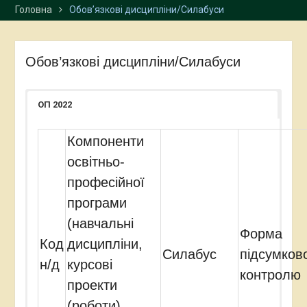
Головна
Обов’язкові дисципліни/Силабуси
програмою подвійних
дипломів із Варшавським
університетом
Студенти-міжнародники
Обов’язкові дисципліни/Силабуси
успішно завершили
навчання в університетах
Польщі
ОП 2022
Представниці
Карпатського
Компоненти
національного
університету взяли участь
освітньо-
у XXXVI Східній літній
професійної
школі Варшавського
університету
програми
(навчальні
Форма
Код
дисципліни,
Силабус
підсумков
н/д
курсові
контролю
проекти
(роботи),