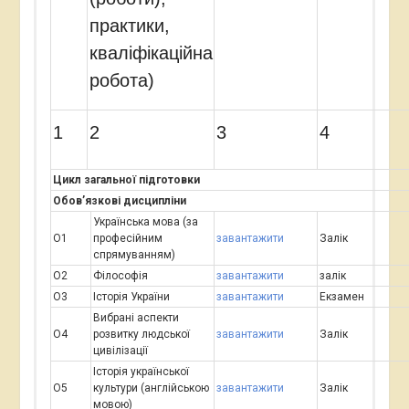
практики,
кваліфікаційна
робота)
1
2
3
4
Цикл загальної підготовки
Обов’язкові дисципліни
Українська мова (за
О1
професійним
завантажити
Залік
спрямуванням)
О2
Філософія
завантажити
залік
О3
Історія України
завантажити
Екзамен
Вибрані аспекти
О4
розвитку людської
завантажити
Залік
цивілізації
Історія української
О5
культури (англійською
завантажити
Залік
мовою)