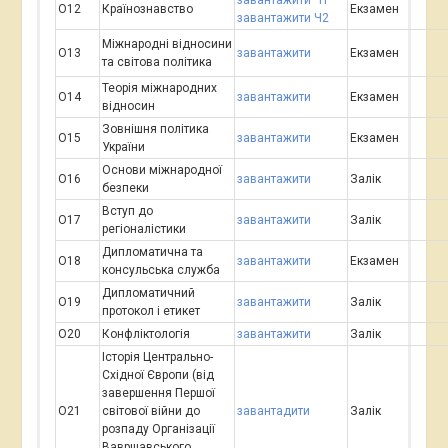
завантажити Ч1
О12
Країнознавство
Екзамен
завантажити Ч2
Міжнародні відносини
О13
завантажити
Екзамен
та світова політика
Теорія міжнародних
О14
завантажити
Екзамен
відносин
Зовнішня політика
О15
завантажити
Екзамен
України
Основи міжнародної
О16
завантажити
Залік
безпеки
Вступ до
О17
завантажити
Залік
регіоналістики
Дипломатична та
О18
завантажити
Екзамен
консульська служба
Дипломатичний
О19
завантажити
Залік
протокол і етикет
О20
Конфліктологія
завантажити
Залік
Історія Центрально-
Східної Європи (від
завершення Першої
О21
світової війни до
завантадити
Залік
розпаду Організації
Вавршавського