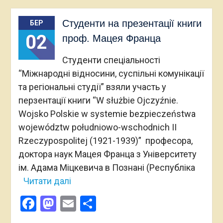
Студенти на презентації книги
БЕР
02
проф. Мацея Франца
Студенти спеціальності
“Міжнародні відносини, суспільні комунікації
та регіональні студії” взяли участь у
перзентації книги “W służbie Ojczyźnie.
Wojsko Polskie w systemie bezpieczeństwa
województw południowo-wschodnich II
Rzeczypospolitej (1921-1939)” професора,
доктора наук Мацея Франца з Університету
ім. Адама Міцкевича в Познані (Республіка
Читати далі
Facebook
Mastodon
Email
Поділитися