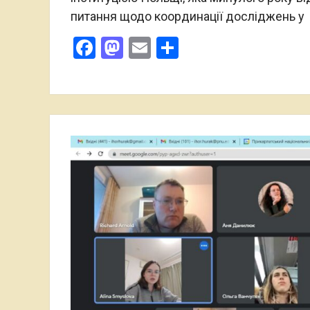
питання щодо координації досліджень у
Facebook
Mastodon
Email
Поділитися