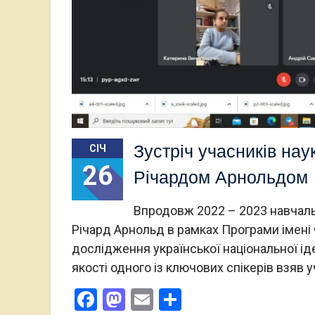
Зустріч учасників нау
СІЧ
26
Річардом Арнольдом
Впродовж 2022 – 2023 навчаль
Річард Арнольд в рамках Програми імені 
дослідження української національної іде
якості одного із ключових спікерів взяв 
Facebook
Mastodon
Email
Поділитися