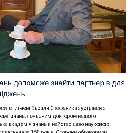
ань допоможе знайти партнерів для
ліджень
ситету імені Василя Стефаника зустрівся з
емії знань, почесним доктором нашого
ька академія знань є найстарішою науковою
ідсвяткувала 150 років. Сторони обговорили