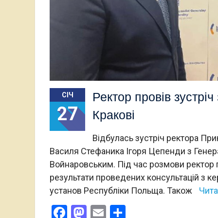
Ректор провів зустріч
СІЧ
27
Кракові
Відбулась зустріч ректора При
Василя Стефаника Ігоря Цепенди з Генер
Войнаровським. Під час розмови ректор 
результати проведених консультацій з ке
установ Республіки Польща. Також
Чита
Facebook
Mastodon
Email
Поділитися