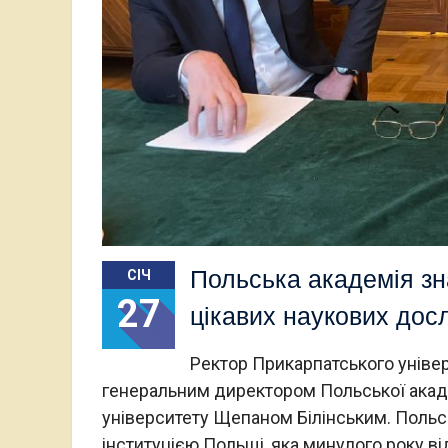
Польська академія зн
СІЧ
27
цікавих наукових дос
Ректор Прикарпатського універ
генеральним директором Польської акад
університету Щепаном Білінським. Польс
інституцією Польщі, яка минулого року в