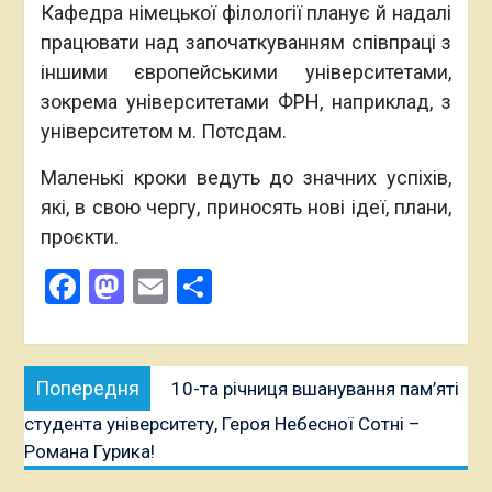
Кафедра німецької філології планує й надалі
працювати над започаткуванням співпраці з
іншими європейськими університетами,
зокрема університетами ФРН, наприклад, з
університетом м. Потсдам.
Маленькі кроки ведуть до значних успіхів,
які, в свою чергу, приносять нові ідеї, плани,
проєкти.
Facebook
Mastodon
Email
Поділитися
Навігація
Попередня
Попередня
10-та річниця вшанування пам’яті
записів
публікація:
студента університету, Героя Небесної Сотні –
Романа Гурика!