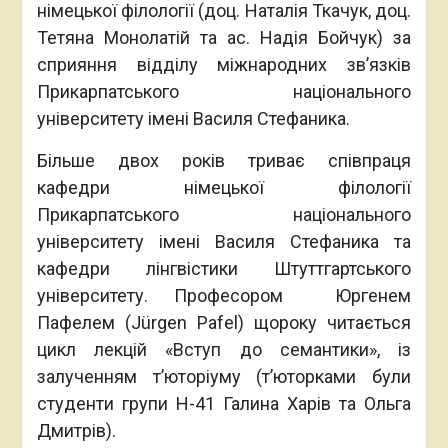
німецької філології (доц. Наталія Ткачук, доц.
Тетяна Монолатій та ас. Надія Бойчук) за
сприяння відділу міжнародних зв’язків
Прикарпатського національного
університету імені Василя Стефаника.
Більше двох років триває співпраця
кафедри німецької філології
Прикарпатського національного
університету імені Василя Стефаника та
кафедри лінгвістики Штуттгартського
університету. Професором Юргенем
Пафелем (Jürgen Pafel) щороку читається
цикл лекцій «Вступ до семантики», із
залученням т’юторіуму (т’юторками були
студенти групи Н-41 Галина Харів та Ольга
Дмитрів).