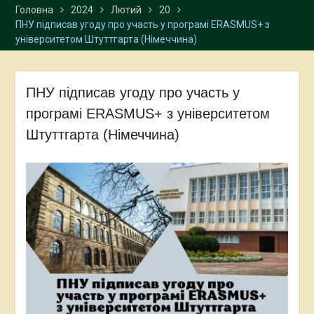
Головна
2024
Лютий
20
програмою подвійних
ПНУ підписав угоду про участь у програмі ERASMUS+ з
дипломів із Варшавським
університетом Штуттгарта (Німеччина)
університетом
Студенти-міжнародники
успішно завершили
навчання в університетах
ПНУ підписав угоду про участь у
Польщі
програмі ERASMUS+ з університетом
Представниці
Карпатського
Штуттгарта (Німеччина)
національного
університету взяли участь
у XXXVI Східній літній
школі Варшавського
університету