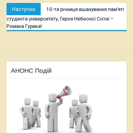
Наступна
Наступна
10-та річниця вшанування пам’яті
публікація:
студента університету, Героя Небесної Сотні –
Романа Гурика!
АНОНС Подій