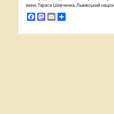
імені Тараса Шевченка, Львівський націо
Facebook
Mastodon
Email
Поділитися