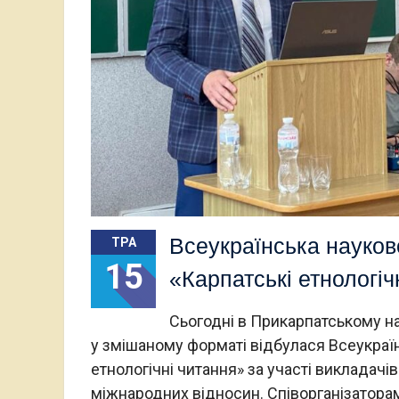
Всеукраїнська науков
ТРА
15
«Карпатські етнологіч
Сьогодні в Прикарпатському на
у змішаному форматі відбулася Всеукраї
етнологічні читання» за участі викладачів 
міжнародних відносин. Співорганізатора