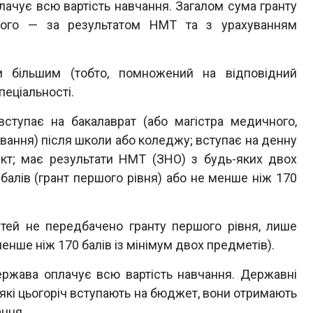
ачує всю вартість навчання. Загалом сума гранту
ного — за результатом НМТ та з урахуванням
 більшим (тобто, помножений на відповідний
пеціальності.
вступає на бакалаврат (або магістра медичного,
ання) після школи або коледжу; вступає на денну
кт; має результати НМТ (ЗНО) з будь-яких двох
балів (грант першого рівня) або не менше ніж 170
тей не передбачено гранту першого рівня, лише
менше ніж 170 балів із мінімум двох предметів).
ржава оплачує всю вартість навчання. Державні
, які цьогоріч вступають на бюджет, вони отримають
ання.