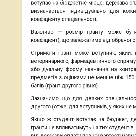
вступає на бюджетне місце, держава опл
визначається індивідуально для кож
коефіцієнту спеціальності.
Важливо — розмір гранту може бути
коефіцієнт), що залежатиме від обраної с
Отримати грант може вступник, який: 
ветеринарного, фармацевтичного спрямув
або дуальну форму навчання на контра
предметів з оцінками не менше ніж 150 
балів (грант другого рівня).
Зазначимо, що для деяких спеціальнос
другого (отже, для вступників, у яких не 
Якщо ж студент вступає на бюджет, де
гранти не впливатимуть на тих студентів
від держави оплату повної вартості навч