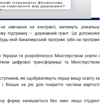
 на навчання на контракті, матимуть унікальну
сову підтримку — державний грант. Це допоможе
удь-якій бакалаврській програмі (або на програмі
 України та розроблялося Міністерством освіти і
ством цифрової трансформації та Міністерством
тупників, які здобуватимуть першу вищу освіту за
 і більше на рік для покриття частини вартості
у форму залишається без змін: якщо студент