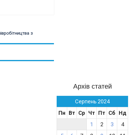
івробітництва з
Архів статей
Серпень 2024
Пн
Вт
Ср
Чт
Пт
Сб
Нд
1
2
3
4