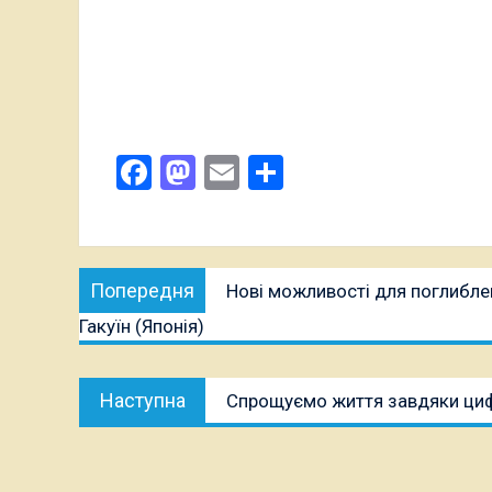
Facebook
Mastodon
Email
Поділитися
Навігація
Попередня
Попередня
Нові можливості для поглибле
записів
публікація:
Гакуїн (Японія)
Наступна
Наступна
Спрощуємо життя завдяки циф
публікація: