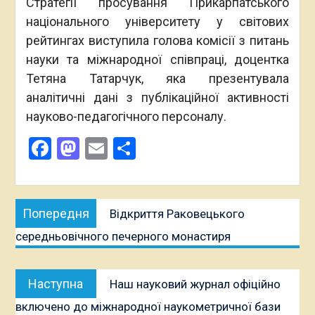
Стратегії просування Прикарпатського
національного університету у світових
рейтингах виступила голова комісії з питань
науки та міжнародної співпраці, доцентка
Тетяна Татарчук, яка презентувала
аналітичні дані з публікаційної активності
науково-педагогічного персоналу.
Facebook
Mastodon
Email
Поділитися
Навігація
Попередня
Попередня
Відкриття Раковецького
записів
публікація:
середньовічного печерного монастиря
Наступна
Наступна
Наш науковий журнал офіційно
публікація:
включено до міжнародної наукометричної бази