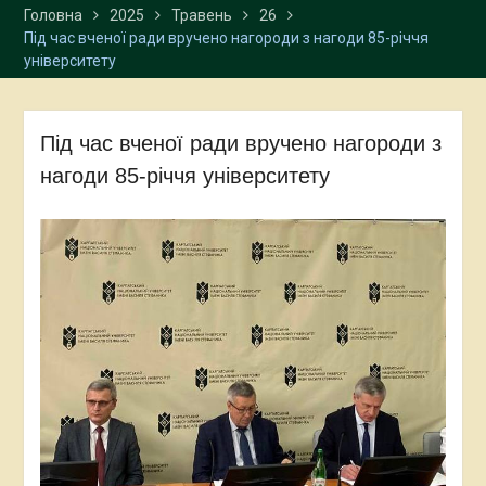
Головна
2025
Травень
26
програмою подвійних
Під час вченої ради вручено нагороди з нагоди 85-річчя
дипломів із Варшавським
університету
університетом
Студенти-міжнародники
успішно завершили
навчання в університетах
Під час вченої ради вручено нагороди з
Польщі
нагоди 85-річчя університету
Представниці
Карпатського
національного
університету взяли участь
у XXXVI Східній літній
школі Варшавського
університету