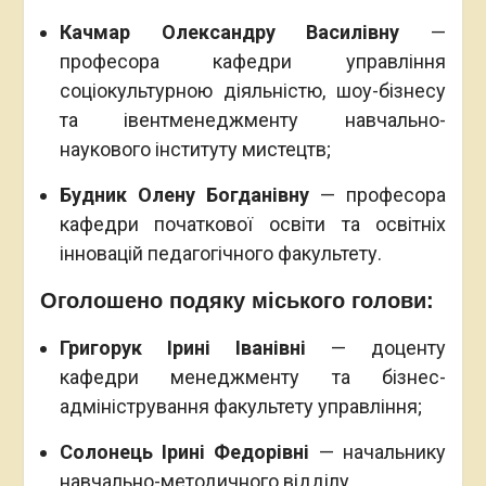
Качмар Олександру Василівну
—
професора кафедри управління
соціокультурною діяльністю, шоу-бізнесу
та івентменеджменту навчально-
наукового інституту мистецтв;
Будник Олену Богданівну
— професора
кафедри початкової освіти та освітніх
інновацій педагогічного факультету.
Оголошено подяку міського голови:
Григорук Ірині Іванівні
— доценту
кафедри менеджменту та бізнес-
адміністрування факультету управління;
Солонець Ірині Федорівні
— начальнику
навчально-методичного відділу.