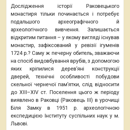
Дослідження історії Раковецького
монастиря тільки починається і потребує
подальшого археографічного й
археологічного вивчення. Залишається
відкритим питання – у якому вигляді існував
монастир, зафіксований у ревізії ігуменів
1724 р.? Саму ж печерну обитель, зважаючи
на спосіб видовбування врубів, з допомогою
яких кріпилися дерев’яні конструкції
дверей, технічні особливості побудови
скельної чернечої пам’ятки, слід відносити
до ХІІІ–ХІV ст. Поселення цього ж періоду
виявлено в Раковці (Раковець ІІІ) в урочищі
Біля Замку в 1951 р. археологічною
експедицією Інституту суспільних наук у м.
Львові.