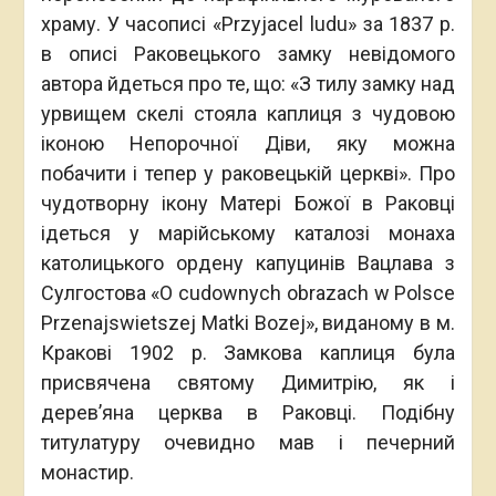
храму. У часописі «Przyjacel ludu» за 1837 р.
в описі Раковецького замку невідомого
автора йдеться про те, що: «З тилу замку над
урвищем скелі стояла каплиця з чудовою
іконою Непорочної Діви, яку можна
побачити і тепер у раковецькій церкві». Про
чудотворну ікону Матері Божої в Раковці
ідеться у марійському каталозі монаха
католицького ордену капуцинів Вацлава з
Сулгостова «O cudownych obrazach w Polsce
Przenajswietszej Matki Bozej», виданому в м.
Кракові 1902 р. Замкова каплиця була
присвячена святому Димитрію, як і
дерев’яна церква в Раковці. Подібну
титулатуру очевидно мав і печерний
монастир.