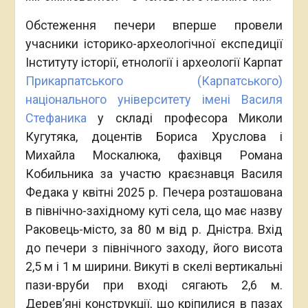
Обстеження печери вперше провели
учасники історико-археологічної експедиції
Інституту історії, етнології і археології Карпат
Прикарпатського (Карпатського)
національного університету імені Василя
Стефаника
у складі професора Миколи
Кугутяка, доцентів Бориса Хруслова і
Михайла Москалюка, фахівця Романа
Кобильника за участю краєзнавця Василя
Федака у квітні 2025 р. Печера розташована
в північно-західному куті села, що має назву
Раковець-місто, за 80 м від р. Дністра. Вхід
до печери з північного заходу, його висота
2,5 м і 1 м ширини. Викуті в скелі вертикальні
пази-вруби при вході сягають 2,6 м.
Дерев’яні конструкції, що кріпилися в пазах