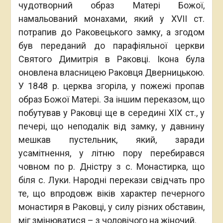
чудотворний образ Матері Божої,
намальований монахами, який у ХVІІ ст.
потрапив до Раковецького замку, а згодом
був переданий до парафіяльної церкви
Святого Димитрія в Раковці. Ікона була
оновлена власницею Раковця Дверницькою.
У 1848 р. церква згоріла, у пожежі пропав
образ Божої Матері. За іншим переказом, що
побутував у Раковці ще в середині ХІХ ст., у
печері, що неподалік від замку, у давнину
мешкав пустельник, який, заради
усамітнення, у літню пору перебирався
човном по р. Дністру з с. Монастирка, що
біля с. Луки. Народні перекази свідчать про
те, що впродовж віків характер печерного
монастиря в Раковці, у силу різних обставин,
міг змінюватися – з чоловічого на жіночий.