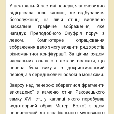
У центральній частині печери, яка очевидно
відігравала роль каплиці, де відбувалися
богослужіння, на лівій стінці виявлено
наскальне графічне зображення, яке
нагадує Преподобного Онуфрія поруч з
левом. Комп’ютерне опрацювання
зображення дало змогу виявити ряд хрестів
різноманітної конфігурації. За цілим рядом
наскальних ознак є підстави вважати, що
печера була викута в дохристиянський
період, а в середньовіччі освоєна монахами.
Зверху над печерою збереглися фрагменти
викладеної з каменю стіни Раковецького
замку ХVІІ ст., у каплиці якого перебував
чудотворний образ Матері Божої, згодом
перенесений до парафіяльного мурованого