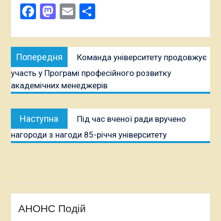
Facebook
Mastodon
Email
Поділитися
Навігація
Попередня
Попередня
Команда університету продовжує
записів
публікація:
участь у Програмі професійного розвитку
академічних менеджерів
Наступна
Наступна
Під час вченої ради вручено
публікація:
нагороди з нагоди 85-річчя університету
АНОНС Подій