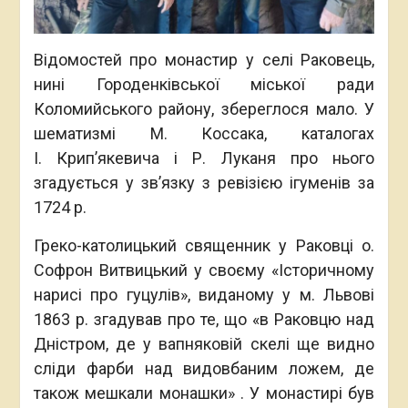
Відомостей про монастир у селі Раковець,
нині Городенківської міської ради
Коломийського району, збереглося мало. У
шематизмі М. Коссака, каталогах
І. Крип’якевича і Р. Луканя про нього
згадується у зв’язку з ревізією ігуменів за
1724 р.
Греко-католицький священник у Раковці о.
Софрон Витвицький у своєму «Історичному
нарисі про гуцулів», виданому у м. Львові
1863 р. згадував про те, що «в Раковцю над
Дністром, де у вапняковій скелі ще видно
сліди фарби над видовбаним ложем, де
також мешкали монашки» . У монастирі був