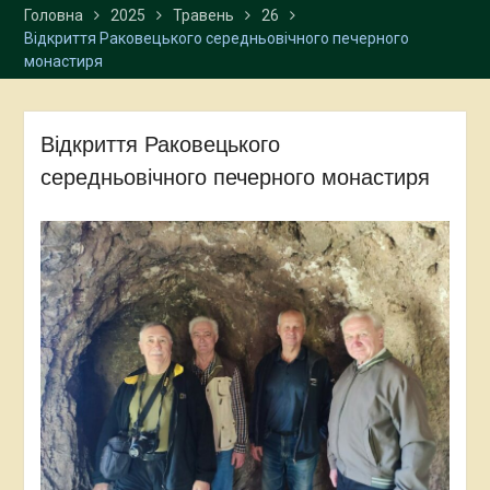
Головна
2025
Травень
26
програмою подвійних
Відкриття Раковецького середньовічного печерного
дипломів із Варшавським
монастиря
університетом
Студенти-міжнародники
успішно завершили
навчання в університетах
Відкриття Раковецького
Польщі
середньовічного печерного монастиря
Представниці
Карпатського
національного
університету взяли участь
у XXXVI Східній літній
школі Варшавського
університету