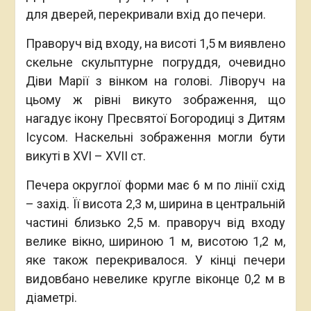
для дверей, перекривали вхід до печери.
Праворуч від входу, на висоті 1,5 м виявлено
скельне скульптурне погруддя, очевидно
Діви Марії з вінком на голові. Ліворуч на
цьому ж рівні викуто зображення, що
нагадує ікону Пресвятої Богородиці з Дитям
Ісусом. Наскельні зображення могли бути
викуті в XVI – XVII ст.
Печера округлої форми має 6 м по лінії схід
– захід. Її висота 2,3 м, ширина в центральній
частині близько 2,5 м. праворуч від входу
велике вікно, шириною 1 м, висотою 1,2 м,
яке також перекривалося. У кінці печери
видовбано невелике кругле віконце 0,2 м в
діаметрі.